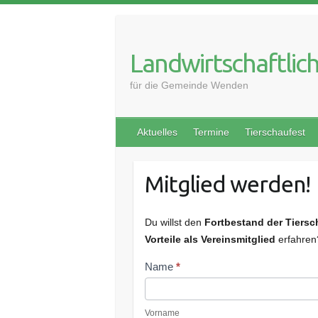
Skip
to
content
Landwirtschaftlich
für die Gemeinde Wenden
Aktuelles
Termine
Tierschaufest
Mitglied werden!
Du willst den
Fortbestand der Tiers
Vorteile als Vereinsmitglied
erfahren?
Mitgliedsantrag
Name
*
Online
Vorname
Vorname