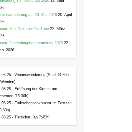
meldung zur Tierschau 2026
12. Juni
026
reinswanderung am 23. Mai 2026
20. April
026
sere Mini-Doku bei YouTube
22. März
026
nsere Jahreshauptversammlung 2026
22.
ärz 2026
.05.25 - Vereinswanderung (Start 14:30h
 Wenden)
.08.25 - Eröffnung der Kirmes am
esenrad (15:30h)
.08.25 - Frühschoppenkonzert im Festzelt
0:30h)
.08.25 - Tierschau (ab 7:45h)