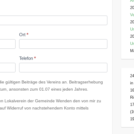
An
2
Ve
2
Un
Ort
*
2
U
M
Telefon
*
24
e gültigen Beiträge des Vereins an. Beitragserhebung
in
atum, ansonsten zum 01.07 eines jeden Jahres.
16
Ri
hen Lokalverein der Gemeinde Wenden den von mir zu
17
s auf Widerruf von nachstehendem Konto mittels
(1
:
19