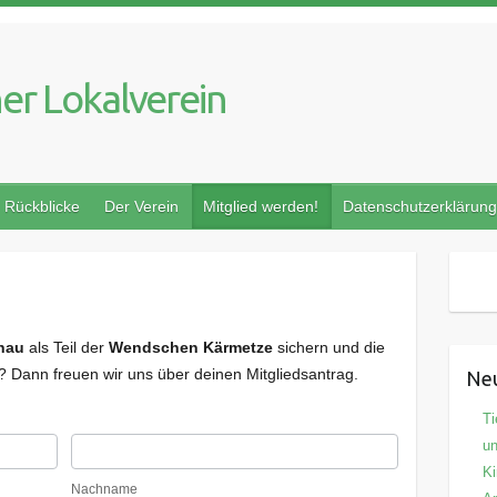
er Lokalverein
Rückblicke
Der Verein
Mitglied werden!
Datenschutzerklärung
chau
als Teil der
Wendschen Kärmetze
sichern und die
 Dann freuen wir uns über deinen Mitgliedsantrag.
Neu
Ti
Nachname
un
K
Nachname